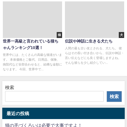
猫
犬
世界一高級と言われている猫ち
伝説や神話に生きる犬たち
ゃんランキング10選！
人間の最も古い友とされる、犬たち。 彼
らはその長い付き合いから、伝説や神話・
世界中には、たくさんの高級な猫達がいま
言い伝えなどにも良く登場しますよね。
す。 本体価格とご飯代、日用品、保険、
そんな彼らを少し紹介してい...
病院代など全部合わせると、結構な金額に
なります。 今回、世界中で...
検索
検索
最近の投稿
猫の毛づくろいは必要で大事ですよ！