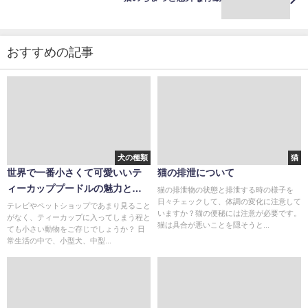
おすすめの記事
犬の種類
猫
世界で一番小さくて可愛いいテ
猫の排泄について
ィーカッププードルの魅力と
猫の排泄物の状態と排泄する時の様子を
日々チェックして、体調の変化に注意して
は？
テレビやペットショップであまり見ること
いますか？猫の便秘には注意が必要です。
がなく、ティーカップに入ってしまう程と
猫は具合が悪いことを隠そうと...
ても小さい動物をご存じでしょうか？ 日
常生活の中で、小型犬、中型...