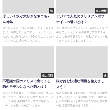
猫
猫の種類
珍しい！水が大好きなネコちゃ
アジアで人気のクリリアンボブ
ん特集
テイルの魅力とは？
ネコちゃんは、水が大嫌いってよく聞きま
クリリアンボブテイルという猫ちゃんをご
すが、実際はどうなのでしょうか？ 私た
存じでしょうか？ 毛の種類が豊富でふさ
ちが、まだ知らない、出会ったことのない
ふさの毛が可愛らしく、思わずギュッと触
ネコちゃんは世の中にたくさ...
りたくなってしまいます。 ...
猫の種類
猫
不思議の国のアリスに出てくる
猫が好む快適な環境を整えまし
猫のモデルになった猫とは？
ょう！
アニメや実写版で、不思議の国のアリスを
猫と快適に暮らすために、どのような環境
見たことが一度でもあるのではないでしょ
を整えればよいかを説明します。 目次 猫
うか？ 不思議の国のアリスで登場する
は部屋で飼うべき猫の最適な室温と湿度猫
「チェシャ猫」のモデルとなっ...
の生活空間部屋を分ける壁...