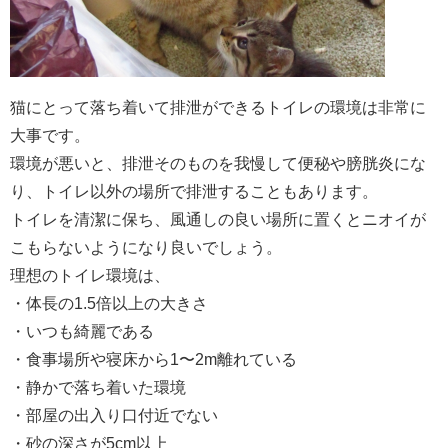
猫にとって落ち着いて排泄ができるトイレの環境は非常に
大事です。
環境が悪いと、排泄そのものを我慢して便秘や膀胱炎にな
り、トイレ以外の場所で排泄することもあります。
トイレを清潔に保ち、風通しの良い場所に置くとニオイが
こもらないようになり良いでしょう。
理想のトイレ環境は、
・体長の1.5倍以上の大きさ
・いつも綺麗である
・食事場所や寝床から1〜2m離れている
・静かで落ち着いた環境
・部屋の出入り口付近でない
・砂の深さが5cm以上