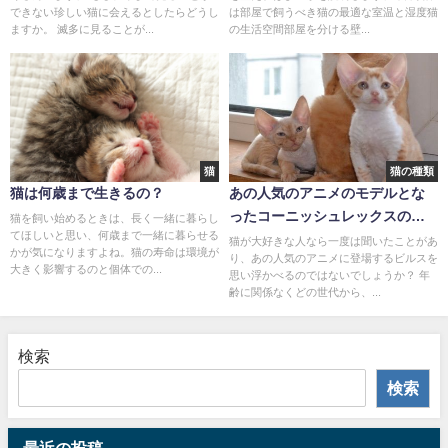
できない珍しい猫に会えるとしたらどうし
は部屋で飼うべき猫の最適な室温と湿度猫
ますか。 滅多に見ることが...
の生活空間部屋を分ける壁...
猫
猫の種類
猫は何歳まで生きるの？
あの人気のアニメのモデルとな
ったコーニッシュレックスの魅
猫を飼い始めるときは、長く一緒に暮らし
てほしいと思い、何歳まで一緒に暮らせる
力とは？
猫が大好きな人なら一度は聞いたことがあ
かが気になりますよね。猫の寿命は環境が
り、あの人気のアニメに登場するビルスを
大きく影響するのと個体での...
思い浮かべるのではないでしょうか？ 年
齢に関係なくどの世代から、...
検索
検索