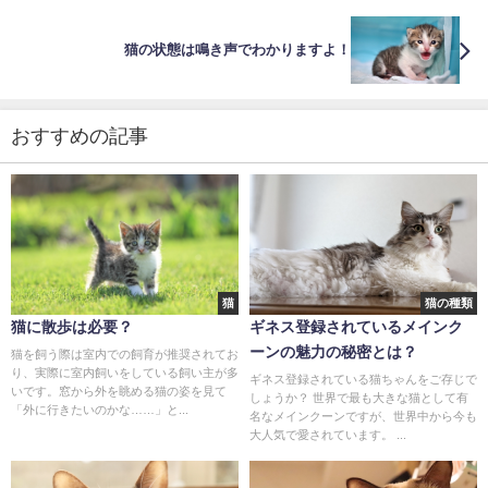
猫の状態は鳴き声でわかりますよ！
おすすめの記事
猫
猫の種類
猫に散歩は必要？
ギネス登録されているメインク
ーンの魅力の秘密とは？
猫を飼う際は室内での飼育が推奨されてお
り、実際に室内飼いをしている飼い主が多
ギネス登録されている猫ちゃんをご存じで
いです。窓から外を眺める猫の姿を見て
しょうか？ 世界で最も大きな猫として有
「外に行きたいのかな……」と...
名なメインクーンですが、世界中から今も
大人気で愛されています。 ...