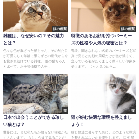
猫の種類
猫の種類
雑種は、なぜ安いの？その魅力
特徴のあるお顔を持つバーミー
とは？
ズの性格や人気の秘密とは？
色々な色が混ざった猫ちゃん、その見た目
普段、聞きなれない名前のバーミーズを写
が可愛らしく年齢に限らずどの世代から今
真で見るとお顔の周辺だけが色が濃くて、
も愛され続けている雑種。 他の猫ちゃん
立っている姿がたくましく凛々しい印象を
と比べて、お手頃価格で入手...
受けます。 じっと見つめら...
猫
猫
日本で出会うことができる珍し
猫が好む快適な環境を整えまし
い猫とは？
ょう！
世界には、まだ私たちが知らない猫達がた
猫と快適に暮らすために、どのような環境
くさんいます。 もし、今まで見ることが
を整えればよいかを説明します。 目次 猫