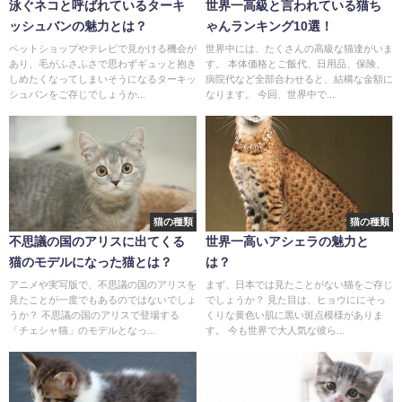
泳ぐネコと呼ばれているターキ
世界一高級と言われている猫ち
ッシュバンの魅力とは？
ゃんランキング10選！
ペットショップやテレビで見かける機会が
世界中には、たくさんの高級な猫達がいま
あり、毛がふさふさで思わずギュッと抱き
す。 本体価格とご飯代、日用品、保険、
しめたくなってしまいそうになるターキッ
病院代など全部合わせると、結構な金額に
シュバンをご存じでしょうか...
なります。 今回、世界中で...
猫の種類
猫の種類
不思議の国のアリスに出てくる
世界一高いアシェラの魅力と
猫のモデルになった猫とは？
は？
アニメや実写版で、不思議の国のアリスを
まず、日本では見たことがない猫をご存じ
見たことが一度でもあるのではないでしょ
でしょうか？ 見た目は、ヒョウににそっ
うか？ 不思議の国のアリスで登場する
くりな黄色い肌に黒い斑点模様がありま
「チェシャ猫」のモデルとなっ...
す。 今も世界で大人気な彼ら...