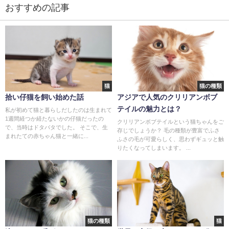
おすすめの記事
猫
猫の種類
拾い仔猫を飼い始めた話
アジアで人気のクリリアンボブ
テイルの魅力とは？
私が初めて猫と暮らしだしたのは生まれて
1週間経つか経たないかの仔猫だったの
クリリアンボブテイルという猫ちゃんをご
で、当時はドタバタでした。 そこで、生
存じでしょうか？ 毛の種類が豊富でふさ
まれたての赤ちゃん猫と一緒に...
ふさの毛が可愛らしく、思わずギュッと触
りたくなってしまいます。 ...
猫の種類
猫