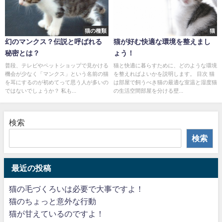
猫の種類
猫
幻のマンクス？伝説と呼ばれる
猫が好む快適な環境を整えまし
秘密とは？
ょう！
普段、テレビやペットショップで見かける
猫と快適に暮らすために、どのような環境
機会が少なく「マンクス」という名前の猫
を整えればよいかを説明します。 目次 猫
を耳にするのが初めてって思う人が多いの
は部屋で飼うべき猫の最適な室温と湿度猫
ではないでしょうか？ 私も...
の生活空間部屋を分ける壁...
検索
検索
最近の投稿
猫の毛づくろいは必要で大事ですよ！
猫のちょっと意外な行動
猫が甘えているのですよ！