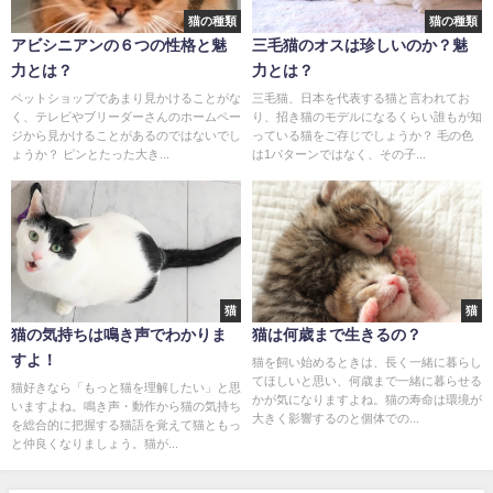
猫の種類
猫の種類
アビシニアンの６つの性格と魅
三毛猫のオスは珍しいのか？魅
力とは？
力とは？
ペットショップであまり見かけることがな
三毛猫、日本を代表する猫と言われてお
く、テレビやブリーダーさんのホームペー
り、招き猫のモデルになるくらい誰もが知
ジから見かけることがあるのではないでし
っている猫をご存じでしょうか？ 毛の色
ょうか？ ピンとたった大き...
は1パターンではなく、その子...
猫
猫
猫の気持ちは鳴き声でわかりま
猫は何歳まで生きるの？
すよ！
猫を飼い始めるときは、長く一緒に暮らし
てほしいと思い、何歳まで一緒に暮らせる
猫好きなら「もっと猫を理解したい」と思
かが気になりますよね。猫の寿命は環境が
いますよね。鳴き声・動作から猫の気持ち
大きく影響するのと個体での...
を総合的に把握する猫語を覚えて猫ともっ
と仲良くなりましょう。猫が...