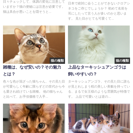
日々チェックして、体調の変化に注意して
日本で絶対に会うことができないクロアシ
いますか？猫の便秘には注意が必要です。
ネコをご存じでしょうか？ 初めて名前を
猫は具合が悪いことを隠そうと...
耳にしたって言う人が多いのかと思いま
す。 見た目がとても可愛くて...
猫の種類
猫の種類
雑種は、なぜ安いの？その魅力
上品なターキッシュアンゴラは
とは？
飼いやすいの？
色々な色が混ざった猫ちゃん、その見た目
ターキッシュアンゴラ、その見た目に誰も
が可愛らしく年齢に限らずどの世代から今
が見とれしまう程の美しい美貌を持ってい
も愛され続けている雑種。 他の猫ちゃん
る、まるで女王様のような雰囲気が特徴で
と比べて、お手頃価格で入手...
す。 上品で可愛いとは逆の...