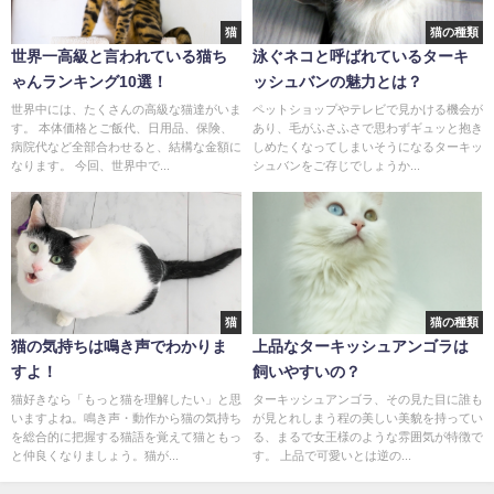
猫
猫の種類
世界一高級と言われている猫ち
泳ぐネコと呼ばれているターキ
ゃんランキング10選！
ッシュバンの魅力とは？
世界中には、たくさんの高級な猫達がいま
ペットショップやテレビで見かける機会が
す。 本体価格とご飯代、日用品、保険、
あり、毛がふさふさで思わずギュッと抱き
病院代など全部合わせると、結構な金額に
しめたくなってしまいそうになるターキッ
なります。 今回、世界中で...
シュバンをご存じでしょうか...
猫
猫の種類
猫の気持ちは鳴き声でわかりま
上品なターキッシュアンゴラは
すよ！
飼いやすいの？
猫好きなら「もっと猫を理解したい」と思
ターキッシュアンゴラ、その見た目に誰も
いますよね。鳴き声・動作から猫の気持ち
が見とれしまう程の美しい美貌を持ってい
を総合的に把握する猫語を覚えて猫ともっ
る、まるで女王様のような雰囲気が特徴で
と仲良くなりましょう。猫が...
す。 上品で可愛いとは逆の...