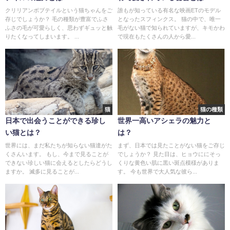
クリリアンボブテイルという猫ちゃんをご
誰もが知っている有名な映画ETのモデル
存じでしょうか？ 毛の種類が豊富でふさ
となったスフィンクス。 猫の中で、唯一
ふさの毛が可愛らしく、思わずギュッと触
毛がない猫で知られていますが、キモかわ
りたくなってしまいます。 ...
で現在もたくさんの人から愛...
猫
猫の種類
日本で出会うことができる珍し
世界一高いアシェラの魅力と
い猫とは？
は？
世界には、まだ私たちが知らない猫達がた
まず、日本では見たことがない猫をご存じ
くさんいます。 もし、今まで見ることが
でしょうか？ 見た目は、ヒョウににそっ
できない珍しい猫に会えるとしたらどうし
くりな黄色い肌に黒い斑点模様がありま
ますか。 滅多に見ることが...
す。 今も世界で大人気な彼ら...