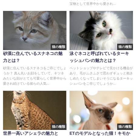
宝物として世界中から愛され...
猫の種類
猫の種類
砂漠に住んでいるスナネコの魅
泳ぐネコと呼ばれているターキ
力とは？
ッシュバンの魅力とは？
砂漠に住んでいるスナネコをご存じでしょ
ペットショップやテレビで見かける機会が
うか？ 真ん丸いお顔をしていて、キツネ
あり、毛がふさふさで思わずギュッと抱き
みたいな顔がとても可愛らしく世界中から
しめたくなってしまいそうになるターキッ
愛され続けている彼らの人気...
シュバンをご存じでしょうか...
猫の種類
猫の種類
世界一高いアシェラの魅力と
ETのモデルとなった猫！キモか