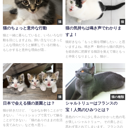
猫
猫
猫のちょっと意外な行動
猫の気持ちは鳴き声でわかりま
すよ！
猫と一緒に暮らしていると、いろいろな行
動を目にしますよね。飼い主なりにきっと
猫好きなら「もっと猫を理解したい」と思
こんな理由だろうと解釈している行動も、
いますよね。鳴き声・動作から猫の気持ち
もしかすると意外な理由が隠...
を総合的に把握する猫語を覚えて猫ともっ
と仲良くなりましょう。猫が...
猫
猫の種類
日本で会える猫の楽園とは？
シャルトリューはフランスの
宝！人気のひみつとは？
猫が好きだけど、「なかなか飼うことがで
きない」「ペットショップで見ていて触る
黒色のベースに少し青みがかかった色の毛
ことができない」「猫のありのままの生活
が美しいシャルトリュー。 その美しさに
を見てみたい」など色々思う...
思わず見とれてしまいます。 フランスの