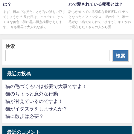
は？
わで愛されている秘密とは？
まず、日本では見たことがない猫をご存じ
誰もが知っている有名な映画ETのモデル
でしょうか？ 見た目は、ヒョウににそっ
となったスフィンクス。 猫の中で、唯一
くりな黄色い肌に黒い斑点模様がありま
毛がない猫で知られていますが、キモかわ
す。 今も世界で大人気な彼ら...
で現在もたくさんの人から愛...
検索
検索
最近の投稿
猫の毛づくろいは必要で大事ですよ！
猫のちょっと意外な行動
猫が甘えているのですよ！
猫がイタズラをしませんか？
猫に散歩は必要？
最近のコメント