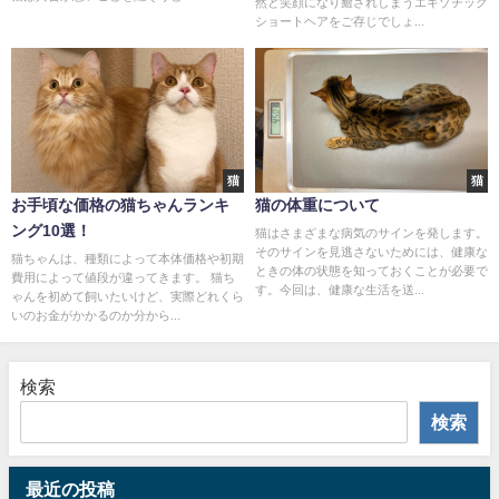
然と笑顔になり癒されしまうエキゾチック
ショートヘアをご存じでしょ...
猫
猫
お手頃な価格の猫ちゃんランキ
猫の体重について
ング10選！
猫はさまざまな病気のサインを発します。
そのサインを見逃さないためには、健康な
猫ちゃんは、種類によって本体価格や初期
ときの体の状態を知っておくことが必要で
費用によって値段が違ってきます。 猫ち
す。今回は、健康な生活を送...
ゃんを初めて飼いたいけど、実際どれくら
いのお金がかかるのか分から...
検索
検索
最近の投稿