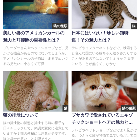
猫の種類
猫
美しい姿のアメリカンカールの
日本にはいない！珍しい猫特
魅力と耳掃除の重要性とは？
集！その魅力とは？
ブリーダーさんやペットショップなど、見
テレビやインターネットなどで、検索する
かける機会があるのではないでしょうか。
と色んな国にいる猫ちゃん達をみたりする
アメリカンカールの子猫は、まるでぬいぐ
ことがあるのではないでしょうか？ 日本
るみ見たいに小さくて可愛...
にいることが無くて、なかな...
猫
猫の種類
猫の排泄について
ブサカワで愛されているエキゾ
チックショートヘアの魅力と
猫の排泄物の状態と排泄する時の様子を
日々チェックして、体調の変化に注意して
は？
テレビやペットショップなどでよく見かけ
いますか？猫の便秘には注意が必要です。
る、つぶらな瞳が特徴で見ているだけで自
猫は具合が悪いことを隠そうと...