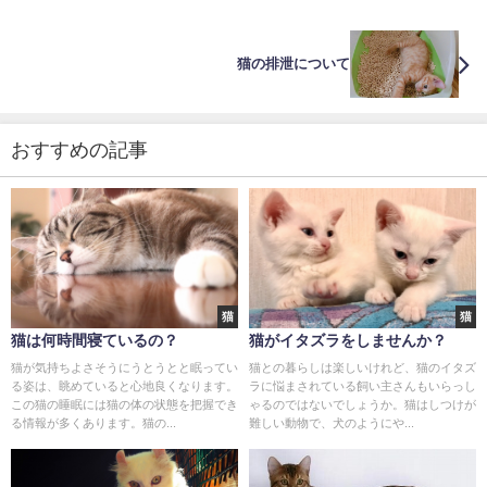
猫の排泄について
おすすめの記事
猫
猫
猫は何時間寝ているの？
猫がイタズラをしませんか？
猫が気持ちよさそうにうとうとと眠ってい
猫との暮らしは楽しいけれど、猫のイタズ
る姿は、眺めていると心地良くなります。
ラに悩まされている飼い主さんもいらっし
この猫の睡眠には猫の体の状態を把握でき
ゃるのではないでしょうか。猫はしつけが
る情報が多くあります。猫の...
難しい動物で、犬のようにや...