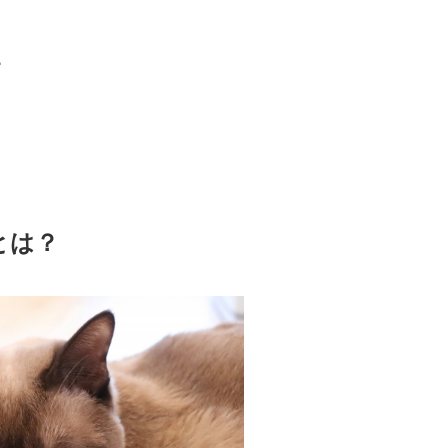
て
とは？