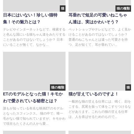
猫
猫の種類
日本にはいない！珍しい猫特
耳垂れで短足の可愛いねこちゃ
集！その魅力とは？
ん達は、実はかわいそう？
テレビやインターネットなどで、検索する
ペットショップやテレビなどで、よく見か
と色んな国にいる猫ちゃん達をみたりする
けることがあるのではないでしょうか？
ことがあるのではないでしょうか？ 日本
普通のねこちゃんとは違った可愛さを持
にいることが無くて、なかな...
つ、足が短くて、耳が垂れてい...
猫の種類
猫
ETのモデルとなった猫！キモか
猫が甘えているのですよ！
わで愛されている秘密とは？
一般的な猫の甘える仕草には、鳴く、顔を
こする、尻尾を振って体をこすりつけるな
誰もが知っている有名な映画ETのモデル
どがあります。これらの猫の甘える仕草
となったスフィンクス。 猫の中で、唯一
は、人を喜ばせるためのもので...
毛がない猫で知られていますが、キモかわ
で現在もたくさんの人から愛...