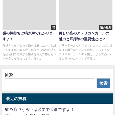
猫
猫の種類
猫の気持ちは鳴き声でわかりま
美しい姿のアメリカンカールの
すよ！
魅力と耳掃除の重要性とは？
猫好きなら「もっと猫を理解したい」と思
ブリーダーさんやペットショップなど、見
いますよね。鳴き声・動作から猫の気持ち
かける機会があるのではないでしょうか。
を総合的に把握する猫語を覚えて猫ともっ
アメリカンカールの子猫は、まるでぬいぐ
と仲良くなりましょう。猫が...
るみ見たいに小さくて可愛...
検索
検索
最近の投稿
猫の毛づくろいは必要で大事ですよ！