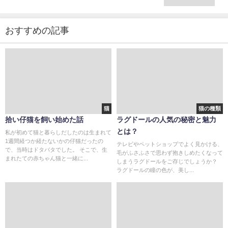
おすすめの記事
猫
猫の種類
拾い仔猫を飼い始めた話
ラグドールの人気の秘密と魅力
とは？
私が初めて猫と暮らしだしたのは生まれて
1週間経つか経たないかの仔猫だったの
テレビやペットショップでよく見かける、
で、当時はドタバタでした。 そこで、生
毛がふさふさで思わず抱きしめたくなって
まれたての赤ちゃん猫と一緒に...
しまうラグドールをご存じでしょうか？
ラグドールの瞳の色が、美し...